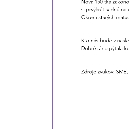
Nová 150-tka zákono
si prvýkrát sadnú na
Okrem starých matado
Kto nás bude v nasl
Dobré ráno pýtala k
Zdroje zvukov: SME,