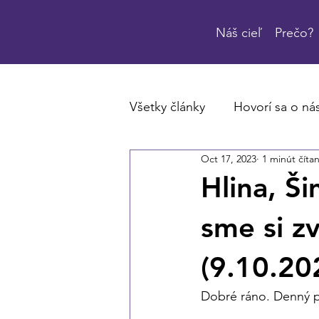
Náš cieľ
Prečo?
Všetky články
Hovorí sa o ná
Oct 17, 2023
1 minút čítan
Hlina, Š
sme si z
(9.10.20
Dobré ráno. Denný p