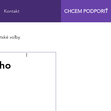
CHCEM PODPORIŤ
Kontakt
tské voľby
oho