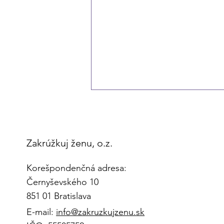
Zakrúžkuj ženu, o.z.
Korešpondenčná adresa:
Černyševského 10
V ženskom rode: Lucia Yar:
851 01 Bratislava
Krúžkovať ženy sa oplatí.
E-mail:
info@zakruzkujzenu.sk