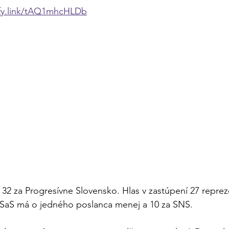
ify.link/tAQ1mhcHLDb
32 za Progresívne Slovensko. Hlas v zastúpení 27 reprez
SaS má o jedného poslanca menej a 10 za SNS.