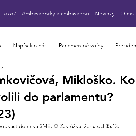
Ako?
Ambasádorky a ambasádori
Novinky
O nás
s
Napísali o nás
Parlamentné voľby
Preziden
ia
imkovičová, Mikloško. K
volili do parlamentu?
23)
odkast denníka SME. O Zakrúžkuj ženu od 35:13.