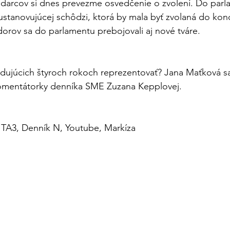
darcov si dnes prevezme osvedčenie o zvolení. Do parla
 ustanovujúcej schôdzi, ktorá by mala byť zvolaná do kon
rov sa do parlamentu prebojovali aj nové tváre.
edujúcich štyroch rokoch reprezentovať? Jana Maťková s
omentátorky denníka SME Zuzana Kepplovej.
 TA3, Denník N, Youtube, Markíza