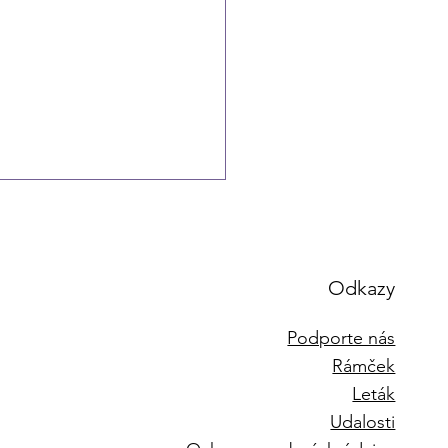
Odkazy
Podporte nás
Rámček
kla iniciatíva Zakrúžkuj
Leták
Udalosti